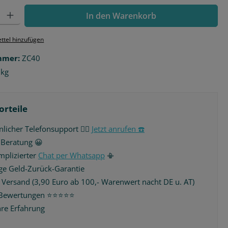
l: Gib den gewünschten Wert ein oder benutze die Schaltflächen 
In den Warenkorb
ttel hinzufügen
mmer:
ZC40
 kg
orteile
licher Telefonsupport 🙋‍♂️
Jetzt anrufen ☎️
 Beratung 😀
plizierter
Chat per Whatsapp
📳
ge Geld-Zurück-Garantie
r Versand (3,90 Euro ab 100,- Warenwert nacht DE u. AT)
Bewertungen ⭐️⭐️⭐️⭐️⭐️
hre Erfahrung