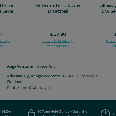
te für
Filtermutter allaway
allaway
 Serie
Ersatzteil
C/A Se
mi
Filters
er Preis:
Regulärer Preis:
31
€ 37,90
t. zzgl.
Preise inkl. MwSt. zzgl.
Preise 
ten
Versandkosten
Ve
In den Warenkorb
In de
Angaben zum Hersteller:
Allaway Oy
, Kangasvuorentie 32, 40351 Jyväskylä,
Finnland
Kontakt: info@allaway.fi
,Di,Do
30 Tage Geld-Zurück-Garantie
E