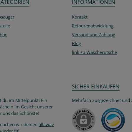
KATEGORIEN
INFORMATIONEN
bsauger
Kontakt
zteile
Retourenabwicklung
hör
Versand und Zahlung
Blog
link zu Wäscherutsche
SICHER EINKAUFEN
t du im Mittelpunkt! Ein
Mehrfach ausgezeichnet und ze
Lächeln im Gesicht unserer
Versand
r uns das Schönste!
achen wir deinen
allaway
ieder fit!