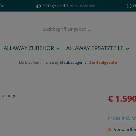
,Do
30 Tage Geld-Zurück-Garantie
E
ALLAWAY ZUBEHÖR
ALLAWAY ERSATZTEILE
/
Du bist hier:
allaway Staubsauger
Zentralgeräte
Verkaufspreis
€ 1.59
Preise inkl. 
Versandfer