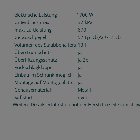
elektrische Leistung
1700 W
Unterdruck max.
32 kPa
max. Luftleistung
670
Geräuschpegel
57 Lp Db(A) +/-2 Db
Volumen des Staubbehälters
13 l
Überstromschutz
ja
Überhitzungsschutz
ja 2x
Rückschlagklappe
ja
Einbau im Schrank möglich
ja
Montage auf Montageplatte
ja
Gehäusematerial
Metall
Softstart
nein
Weitere Details erfährst du auf der Herstellerseite von alla