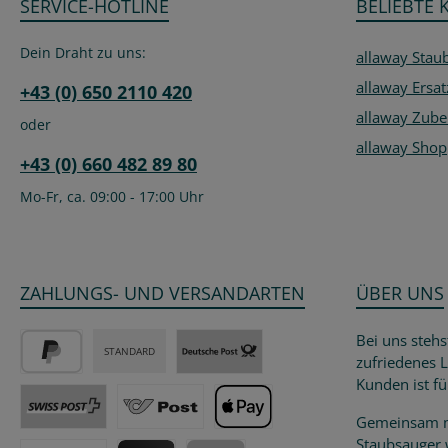
SERVICE-HOTLINE
BELIEBTE 
Dein Draht zu uns:
allaway Stau
allaway Ersat
+43 (0) 650 2110 420
allaway Zube
oder
allaway Shop
+43 (0) 660 482 89 80
Mo-Fr, ca. 09:00 - 17:00 Uhr
ZAHLUNGS- UND VERSANDARTEN
ÜBER UNS
Bei uns stehs
STANDARD
zufriedenes 
PayPal
Post / DHL Deutschland - versicherter 
Kunden ist fü
Gemeinsam m
Post CH,LI - versicherter Versand
Post Österreich - versicherter Versand
Apple Pay
Staubsauger
w