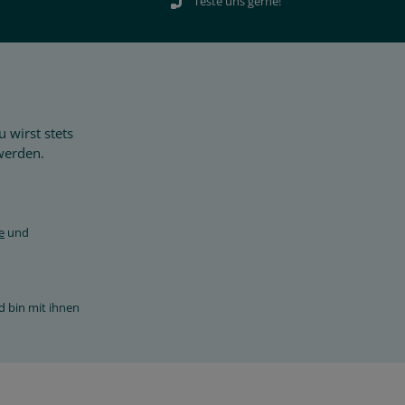
Teste uns gerne!
 wirst stets
werden.
e
und
d bin mit ihnen