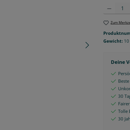
Produkt Anzah
Zum Merkze
Produktnu
Gewicht:
10
Deine V
Persön
Beste
Unkom
30 Ta
Faire
Tolle 
30 Ja