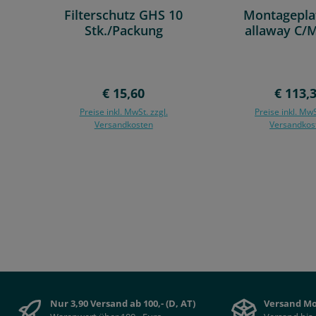
Filterschutz GHS 10
Montageplat
Stk./Packung
allaway C/M
Regulärer Preis:
Regulär
€ 15,60
€ 113,
Preise inkl. MwSt. zzgl.
Preise inkl. MwS
Versandkosten
Versandkos
In den Warenkorb
Nur 3,90 Versand ab 100,- (D, AT)
Versand Mo