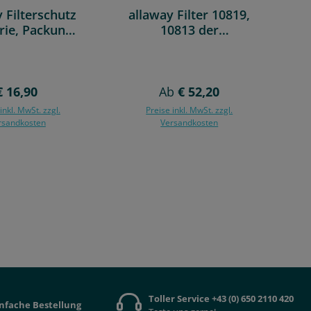
 Filterschutz
allaway Filter 10819,
a
rie, Packung
10813 der
t 5 Stück
Standardfilter
chutzvlies, Nr.
80692
Regulärer Preis:
Regulärer Preis:
€ 16,90
Ab
€ 52,20
inkl. MwSt. zzgl.
Preise inkl. MwSt. zzgl.
rsandkosten
Versandkosten
n Warenkorb
Toller Service +43 (0) 650 2110 420
infache Bestellung