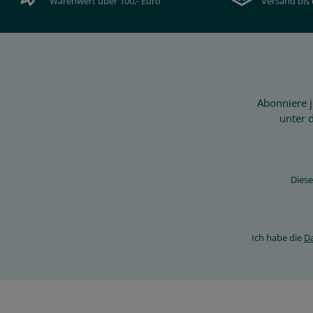
Warenwert über 100,- Euro
Versand bis 
Abonniere j
unter 
Diese
Ich habe die
D