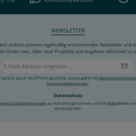
ca. 11:30
Rückerstattung wie bezahlt
NEWSLETTER
etzt einfach unseren regelmäßig erscheinenden Newsletter und du
den Ersten sein, über neue Produkte und Angebote informiert zu 
E-
Mail-
Adresse
 Seite ist durch reCAPTCHA geschützt und es gelten die
Datenschutzrichtlini
*
Nutzungsbedingungen
.
Datenschutz
atenschutzbestimmungen
zur Kenntnis genommen und die
AGB
gelesen un
einverstanden.