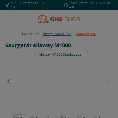
Nur 3,90 Versand ab 100,- (D,
Toller Service +43 (0) 650 2110
Zum Hauptinhalt springen
AT)
420
/
Du bist hier:
allaway Staubsauger
Zentralgeräte
Sauggerät allaway M1000
Bildergalerie überspringen