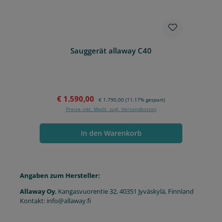
Sauggerät allaway C40
Verkaufspreis:
Regulärer Preis:
€ 1.590,00
€ 1.790,00
(11.17% gespart)
Preise inkl. MwSt. zzgl. Versandkosten
In den Warenkorb
Angaben zum Hersteller:
Allaway Oy
, Kangasvuorentie 32, 40351 Jyväskylä, Finnland
Kontakt: info@allaway.fi