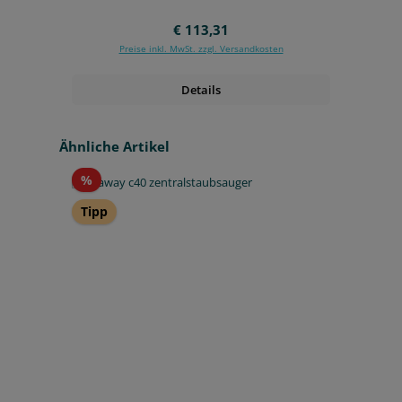
Regulärer Preis:
€ 113,31
Preise inkl. MwSt. zzgl. Versandkosten
Details
Produktgalerie überspringen
Ähnliche Artikel
Rabatt
%
Tipp