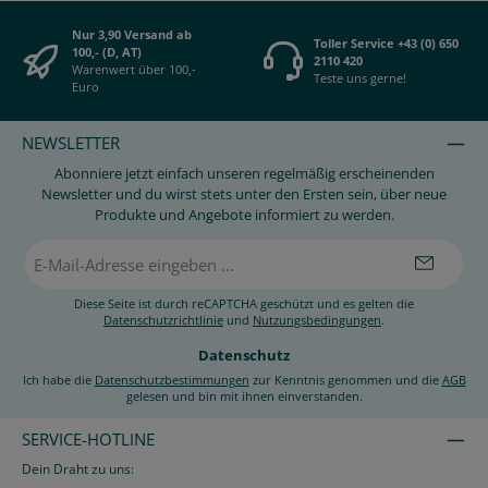
Nur 3,90 Versand ab
Toller Service +43 (0) 650
100,- (D, AT)
2110 420
Warenwert über 100,-
Teste uns gerne!
Euro
NEWSLETTER
Abonniere jetzt einfach unseren regelmäßig erscheinenden
Newsletter und du wirst stets unter den Ersten sein, über neue
Produkte und Angebote informiert zu werden.
E-
Mail-
Adresse
*
Diese Seite ist durch reCAPTCHA geschützt und es gelten die
Datenschutzrichtlinie
und
Nutzungsbedingungen
.
Datenschutz
Ich habe die
Datenschutzbestimmungen
zur Kenntnis genommen und die
AGB
gelesen und bin mit ihnen einverstanden.
SERVICE-HOTLINE
Dein Draht zu uns: