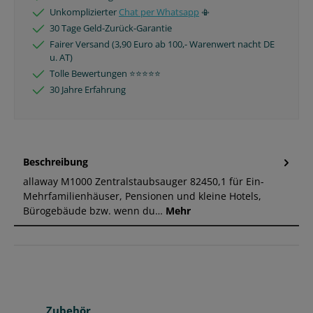
Unkomplizierter
Chat per Whatsapp
📳
30 Tage Geld-Zurück-Garantie
Fairer Versand (3,90 Euro ab 100,- Warenwert nacht DE
u. AT)
Tolle Bewertungen ⭐️⭐️⭐️⭐️⭐️
30 Jahre Erfahrung
Beschreibung
allaway M1000 Zentralstaubsauger 82450,1 für Ein-
Mehrfamilienhäuser, Pensionen und kleine Hotels,
Bürogebäude bzw. wenn du…
Mehr
Produktgalerie überspringen
Zubehör