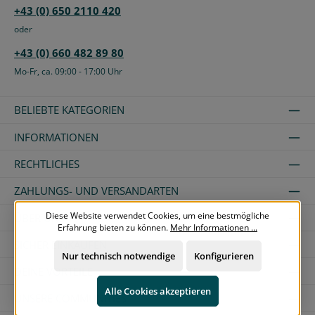
+43 (0) 650 2110 420
oder
+43 (0) 660 482 89 80
Mo-Fr, ca. 09:00 - 17:00 Uhr
BELIEBTE KATEGORIEN
INFORMATIONEN
RECHTLICHES
ZAHLUNGS- UND VERSANDARTEN
Diese Website verwendet Cookies, um eine bestmögliche
ÜBER UNS
Erfahrung bieten zu können.
Mehr Informationen ...
SICHER EINKAUFEN
Nur technisch notwendige
Konfigurieren
DEINE VORTEILE
Alle Cookies akzeptieren
UNSERE COMMUNITIES