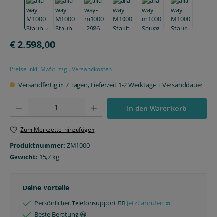
Regulärer Preis:
€ 2.598,00
Preise inkl. MwSt. zzgl. Versandkosten
Versandfertig in 7 Tagen, Lieferzeit 1-2 Werktage + Versanddauer
Produkt Anzahl: Gib den gewünschten Wert ein oder benutze die Schaltfläche
In den Warenkorb
Zum Merkzettel hinzufügen
Produktnummer:
ZM1000
Gewicht:
15,7 kg
Deine Vorteile
Persönlicher Telefonsupport 🙋‍♂️
Jetzt anrufen ☎️
Beste Beratung 😀