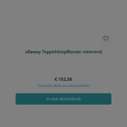
allaway Teppichklopfbürste rotierend
Regulärer Preis:
€ 152,50
Preise inkl. MwSt. zzgl. Versandkosten
In den Warenkorb