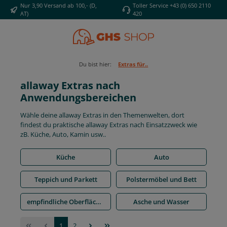
Nur 3,90 Versand ab 100,- (D,
Toller Service +43 (0) 650 2110
Zum Hauptinhalt springen
AT)
420
Du bist hier:
Extras für..
allaway Extras nach
Anwendungsbereichen
Wähle deine allaway Extras in den Themenwelten, dort
findest du praktische allaway Extras nach Einsatzzweck wie
zB. Küche, Auto, Kamin usw..
Küche
Auto
Teppich und Parkett
Polstermöbel und Bett
empfindliche Oberflächen
Asche und Wasser
Seite
Seite
1
2