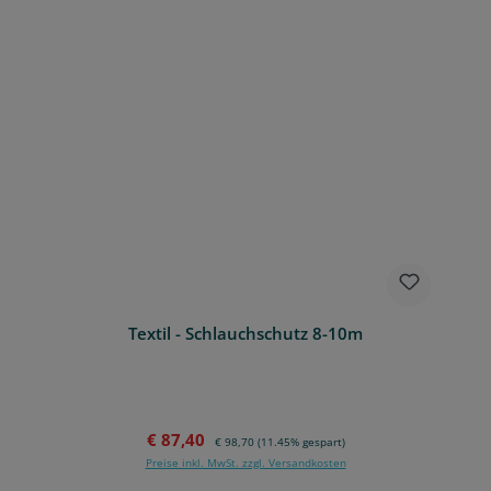
Textil - Schlauchschutz 8-10m
Verkaufspreis:
Regulärer Preis:
€ 87,40
€ 98,70
(11.45% gespart)
Preise inkl. MwSt. zzgl. Versandkosten