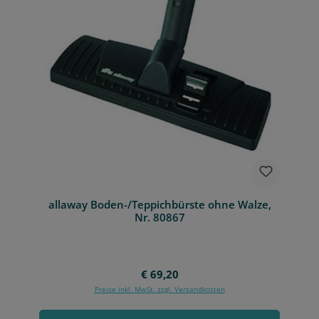
allaway Boden-/Teppichbürste ohne Walze,
Nr. 80867
Regulärer Preis:
€ 69,20
Preise inkl. MwSt. zzgl. Versandkosten