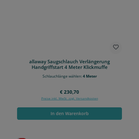
allaway Saugschlauch Verlängerung
Handgriffstart 4 Meter Klickmuffe
Schlauchlänge wählen:
4 Meter
Regulärer Preis:
€ 230,70
Preise inkl. MwSt. zzgl. Versandkosten
In den Warenkorb