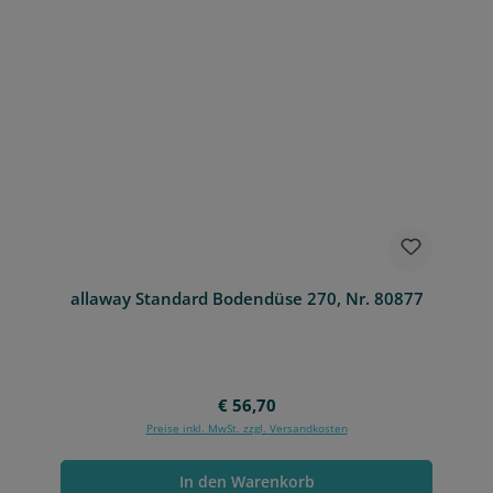
allaway Standard Bodendüse 270, Nr. 80877
Regulärer Preis:
€ 56,70
Preise inkl. MwSt. zzgl. Versandkosten
In den Warenkorb