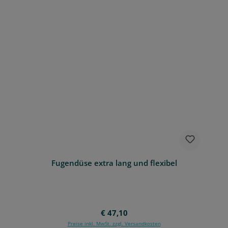
Fugendüse extra lang und flexibel
Regulärer Preis:
€ 47,10
Preise inkl. MwSt. zzgl. Versandkosten