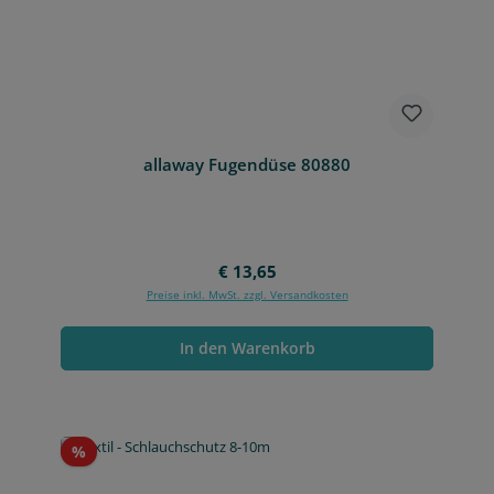
allaway Fugendüse 80880
Regulärer Preis:
€ 13,65
Preise inkl. MwSt. zzgl. Versandkosten
In den Warenkorb
Rabatt
%