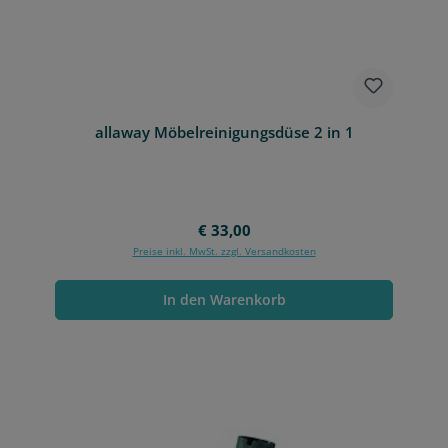
allaway Möbelreinigungsdüse 2 in 1
Regulärer Preis:
€ 33,00
Preise inkl. MwSt. zzgl. Versandkosten
In den Warenkorb