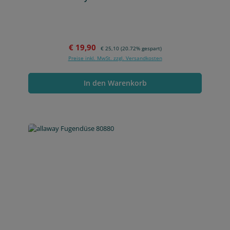
Verkaufspreis:
Regulärer Preis:
€ 19,90
€ 25,10
(20.72% gespart)
Preise inkl. MwSt. zzgl. Versandkosten
In den Warenkorb