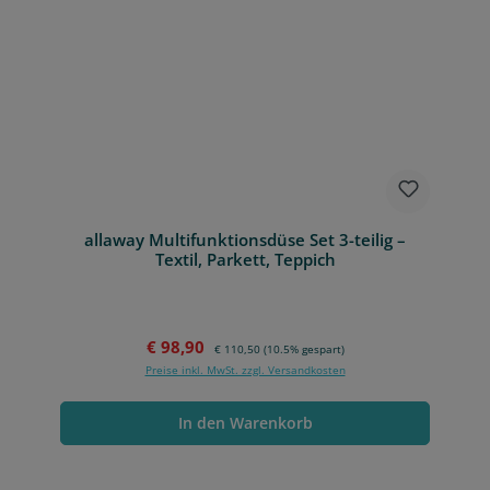
allaway Multifunktionsdüse Set 3-teilig –
Textil, Parkett, Teppich
Verkaufspreis:
Regulärer Preis:
€ 98,90
€ 110,50
(10.5% gespart)
Preise inkl. MwSt. zzgl. Versandkosten
In den Warenkorb