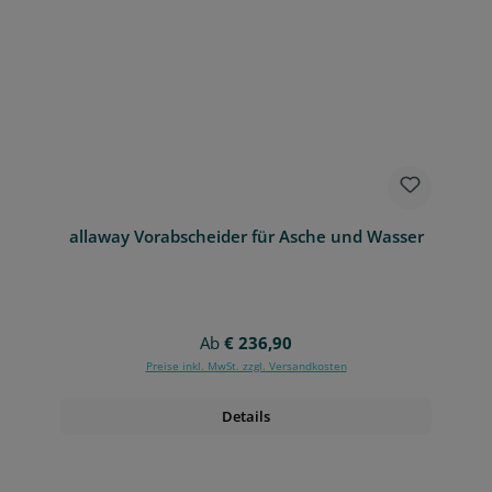
allaway Vorabscheider für Asche und Wasser
Regulärer Preis:
Ab
€ 236,90
Preise inkl. MwSt. zzgl. Versandkosten
Details