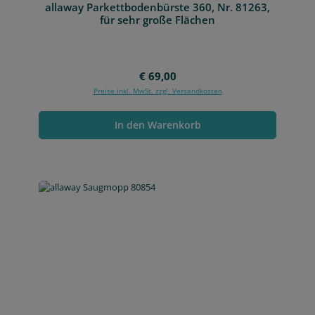
allaway Parkettbodenbürste 360, Nr. 81263,
für sehr große Flächen
Regulärer Preis:
€ 69,00
Preise inkl. MwSt. zzgl. Versandkosten
In den Warenkorb