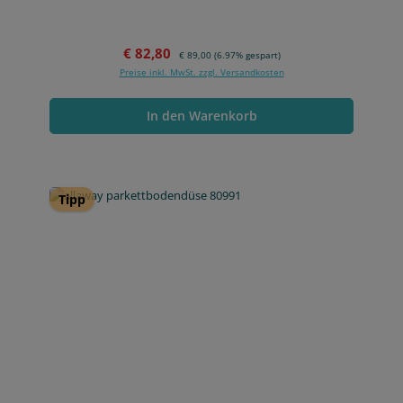
Verkaufspreis:
Regulärer Preis:
€ 82,80
€ 89,00
(6.97% gespart)
Preise inkl. MwSt. zzgl. Versandkosten
In den Warenkorb
Tipp