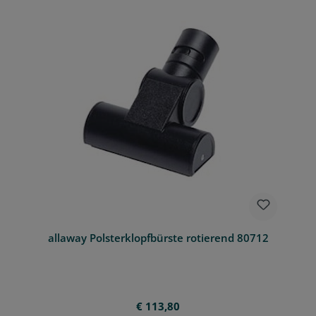
allaway Polsterklopfbürste rotierend 80712
Regulärer Preis:
€ 113,80