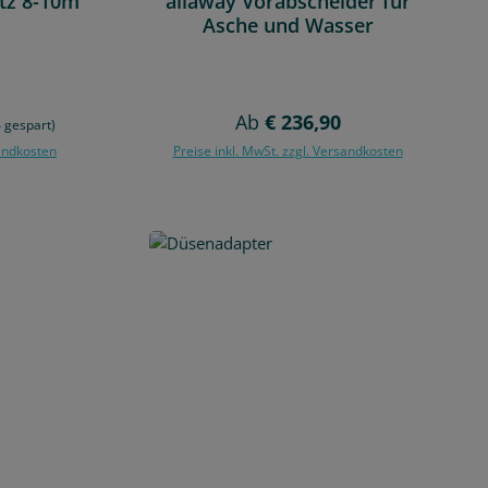
utz 8-10m
allaway Vorabscheider für
Asche und Wasser
Regulärer Preis:
Ab
€ 236,90
 gespart)
sandkosten
Preise inkl. MwSt. zzgl. Versandkosten
rb