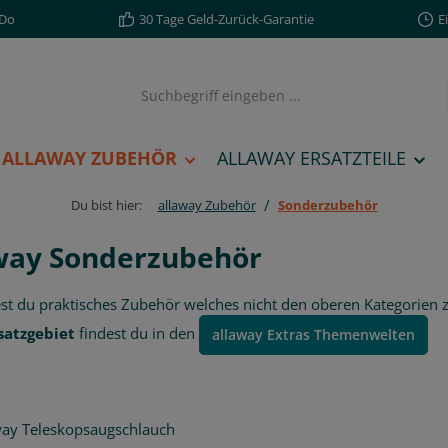
,Do
30 Tage Geld-Zurück-Garantie
E
ALLAWAY ZUBEHÖR
ALLAWAY ERSATZTEILE
/
Du bist hier:
allaway Zubehör
Sonderzubehör
way Sonderzubehör
est du praktisches Zubehör welches nicht den oberen Kategorie
satzgebiet
findest du in den
allaway Extras Themenwelten