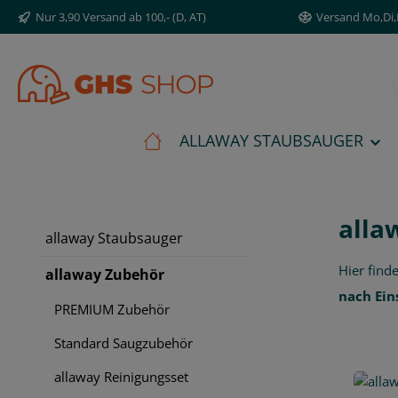
Nur 3,90 Versand ab 100,- (D, AT)
Versand Mo,Di
m Hauptinhalt springen
Zur Suche springen
Zur Hauptnavigation springen
ALLAWAY STAUBSAUGER
alla
allaway Staubsauger
Hier find
allaway Zubehör
nach Ein
PREMIUM Zubehör
Standard Saugzubehör
allaway Reinigungsset