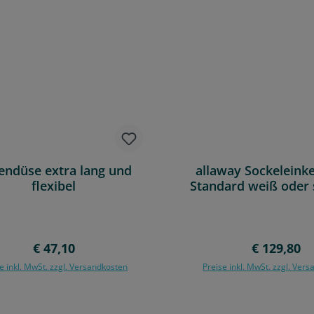
endüse extra lang und
allaway Sockeleink
flexibel
Standard weiß oder
Regulärer Preis:
Regulärer 
€ 47,10
€ 129,80
e inkl. MwSt. zzgl. Versandkosten
Preise inkl. MwSt. zzgl. Ver
In den Warenkorb