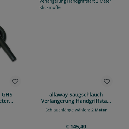
h GHS
allaway Saugschlauch
eter
Verlängerung Handgriffstart
2 Meter Klickmuffe
Schlauchlänge wählen:
2 Meter
Preis:
Regulärer Preis:
€ 145,40