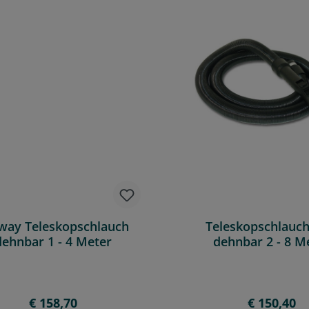
away Teleskopschlauch
Teleskopschlauc
dehnbar 1 - 4 Meter
dehnbar 2 - 8 M
Klickmuffe
Regulärer Preis:
Regulärer 
€ 158,70
€ 150,40