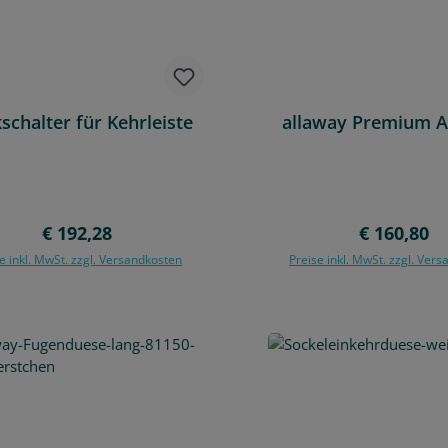
schalter für Kehrleiste
allaway Premium A
Regulärer Preis:
Regulärer 
€ 192,28
€ 160,80
e inkl. MwSt. zzgl. Versandkosten
Preise inkl. MwSt. zzgl. Ver
In den Warenkorb
In den Warenko