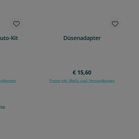
uto-Kit
Düsenadapter
Preis:
Regulärer Preis:
€ 15,60
sandkosten
Preise inkl. MwSt. zzgl. Versandkosten
rb
In den Warenkorb