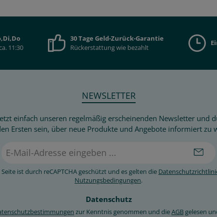
,Di,Do
30 Tage Geld-Zurück-Garantie
E
ca. 11:30
Rückerstattung wie bezahlt
NEWSLETTER
etzt einfach unseren regelmäßig erscheinenden Newsletter und du
den Ersten sein, über neue Produkte und Angebote informiert zu 
E-
Mail-
Adresse
 Seite ist durch reCAPTCHA geschützt und es gelten die
Datenschutzrichtlini
*
Nutzungsbedingungen
.
Datenschutz
atenschutzbestimmungen
zur Kenntnis genommen und die
AGB
gelesen un