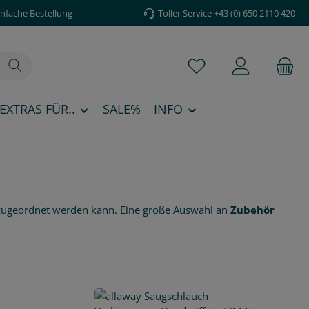
infache Bestellung
Toller Service +43 (0) 650 2110 420
Du hast 0 Produkte au
EXTRAS FÜR..
SALE%
INFO
n zugeordnet werden kann. Eine große Auswahl an
Zubehör