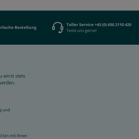
Toller Service +43 (0) 650 2110 420
infache Bestellung
Teste uns gerne!
 wirst stets
werden.
e
und
d bin mit ihnen