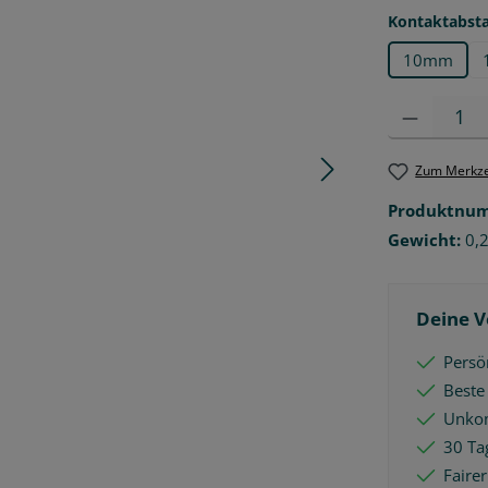
Kontaktabst
10mm
Produkt Anzah
Zum Merkze
Produktnu
Gewicht:
0,
Deine V
Persön
Beste
Unkom
30 Ta
Faire