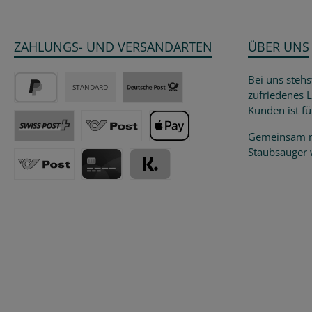
ZAHLUNGS- UND VERSANDARTEN
ÜBER UNS
Bei uns stehs
STANDARD
zufriedenes 
PayPal
Post / DHL Deutschland - versicherter 
Kunden ist fü
Gemeinsam m
Post CH,LI - versicherter Versand
Post Österreich - versicherter Versand
Apple Pay
Staubsauger
w
Post EU
Kreditkarte
Klarna - Kauf auf Rechnung