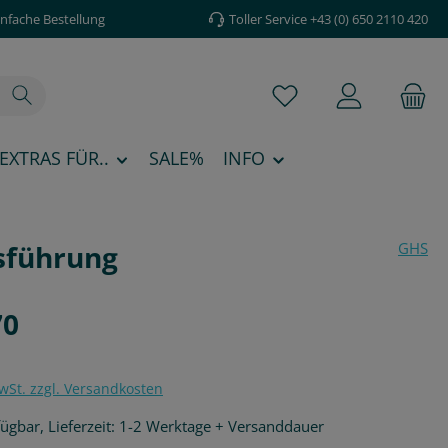
infache Bestellung
Toller Service +43 (0) 650 2110 420
Du hast 0 Produkte au
EXTRAS FÜR..
SALE%
INFO
usführung
GHS
is:
70
MwSt. zzgl. Versandkosten
fügbar, Lieferzeit: 1-2 Werktage + Versanddauer