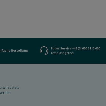
Toller Service +43 (0) 650 2110 420
infache Bestellung
Teste uns gerne!
 wirst stets
werden.