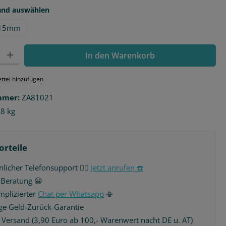
auswählen
and auswählen
15mm
l: Gib den gewünschten Wert ein oder benutze die Schaltflächen 
In den Warenkorb
ttel hinzufügen
mmer:
ZA81021
28 kg
orteile
licher Telefonsupport 🙋‍♂️
Jetzt anrufen ☎️
 Beratung 😀
plizierter
Chat per Whatsapp
📳
ge Geld-Zurück-Garantie
r Versand (3,90 Euro ab 100,- Warenwert nacht DE u. AT)