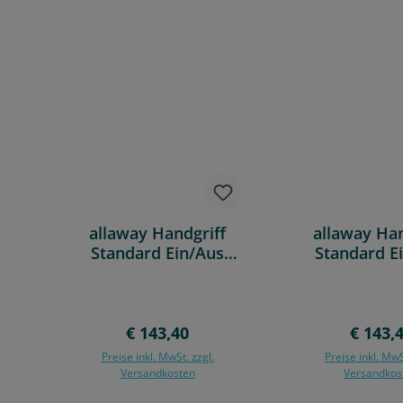
allaway Handgriff
allaway Han
Standard Ein/Aus
Standard E
Modell 3
Modell
Regulärer Preis:
Regulär
€ 143,40
€ 143,
Preise inkl. MwSt. zzgl.
Preise inkl. MwS
Versandkosten
Versandkos