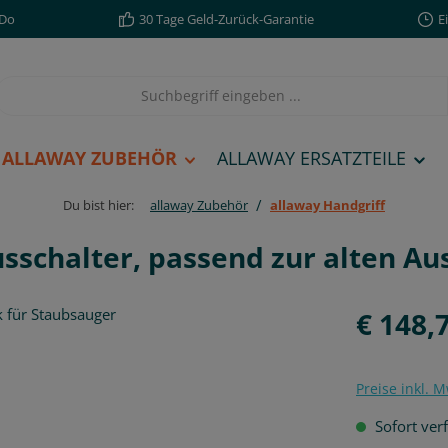
,Do
30 Tage Geld-Zurück-Garantie
E
ALLAWAY ZUBEHÖR
ALLAWAY ERSATZTEILE
/
Du bist hier:
allaway Zubehör
allaway Handgriff
usschalter, passend zur alten A
Regulärer Pre
€ 148,
Preise inkl. 
Sofort ver