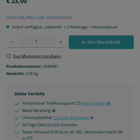
€ 23,00
Preise inkl. MwSt. zzgl. Versandkosten
Sofort verfügbar, Lieferzeit: 1-2 Werktage + Versanddauer
Produkt Anzahl: Gib den gewünschten Wert ein oder benutze die Schaltfläche
In den Warenkorb
Zum Merkzettel hinzufügen
Produktnummer:
ZA80981
Gewicht:
0,06 kg
Deine Vorteile
Persönlicher Telefonsupport 🙋‍♂️
Jetzt anrufen ☎️
Beste Beratung 😀
Unkomplizierter
Chat per Whatsapp
📳
30 Tage Geld-Zurück-Garantie
Fairer Versand (3,90 Euro ab 100,- Warenwert nacht DE
u. AT)