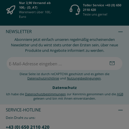
Nur 3,90 Versand ab
Toller Service +43 (0) 650
100,- (D, AT)
2110 420
Warenwert über 100,-
Teste uns gerne!
Euro
NEWSLETTER
Abonniere jetzt einfach unseren regelmäßig erscheinenden
Newsletter und du wirst stets unter den Ersten sein, über neue
Produkte und Angebote informiert zu werden.
E-
Mail-
Adresse
*
Diese Seite ist durch reCAPTCHA geschützt und es gelten die
Datenschutzrichtlinie
und
Nutzungsbedingungen
.
Datenschutz
Ich habe die
Datenschutzbestimmungen
zur Kenntnis genommen und die
AGB
gelesen und bin mit ihnen einverstanden.
SERVICE-HOTLINE
Dein Draht zu uns:
+43 (0) 650 2110 420