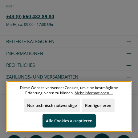
oder
+43 (0) 660 482 89 80
Mo-Fr, ca. 09:00 - 17:00 Uhr
BELIEBTE KATEGORIEN
INFORMATIONEN
RECHTLICHES
ZAHLUNGS- UND VERSANDARTEN
Diese Website verwendet Cookies, um eine bestmögliche
ÜBER UNS
Erfahrung bieten zu können.
Mehr Informationen ...
SICHER EINKAUFEN
Nur technisch notwendige
Konfigurieren
DEINE VORTEILE
Alle Cookies akzeptieren
UNSERE COMMUNITIES