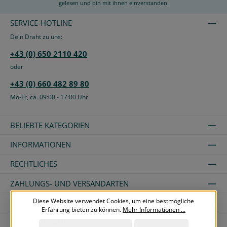
gelesen und bin mit ihnen einverstanden.
SERVICE-HOTLINE
Dein Draht zu uns:
+43 (0) 650 2110 420
oder
+43 (0) 660 482 89 80
Mo-Fr, ca. 09:00 - 17:00 Uhr
BELIEBTE KATEGORIEN
INFORMATIONEN
RECHTLICHES
ZAHLUNGS- UND VERSANDARTEN
Diese Website verwendet Cookies, um eine bestmögliche
ÜBER UNS
Erfahrung bieten zu können.
Mehr Informationen ...
SICHER EINKAUFEN