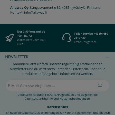
Allaway Oy
, Kangasvuorentie 32, 40351 Jyväskylä, Finnland
Kontakt: info@allaway.fi
Nur 3,90 Versand ab
Toller Service +43 (0) 650
100,- (D, AT)
2110 420
Warenwert über 100,-
Teste uns gerne!
Euro
NEWSLETTER
Abonniere jetzt einfach unseren regelmäßig erscheinenden
Newsletter und du wirst stets unter den Ersten sein, über neue
Produkte und Angebote informiert zu werden.
E-
Mail-
Adresse
*
Diese Seite ist durch reCAPTCHA geschützt und es gelten die
Datenschutzrichtlinie
und
Nutzungsbedingungen
.
Datenschutz
Ich habe die
Datenschutzbestimmungen
zur Kenntnis genommen und die
AGB