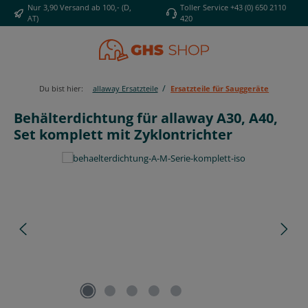
Nur 3,90 Versand ab 100,- (D,
Toller Service +43 (0) 650 2110
Zum Hauptinhalt springen
AT)
420
/
Du bist hier:
allaway Ersatzteile
Ersatzteile für Sauggeräte
Behälterdichtung für allaway A30, A40,
Set komplett mit Zyklontrichter
Bildergalerie überspringen