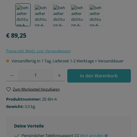
Regulärer Preis:
€ 89,25
Preise inkl. MwSt. zzgl. Versandkosten
Versandfertig in 1 Tag, Lieferzeit 1-2 Werktage + Versanddauer
Produkt Anzahl: Gib den gewünschten Wert ein oder benutze die Schaltfläche
In den Warenkorb
Zum Merkzettel hinzufügen
Produktnummer:
ZE-BH-A
Gewicht:
0,5 kg
Deine Vorteile
Persönlicher Telefonsupport 🙋‍♂️
Jetzt anrufen ☎️