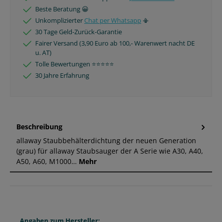
Beste Beratung 😀
Unkomplizierter
Chat per Whatsapp
📳
30 Tage Geld-Zurück-Garantie
Fairer Versand (3,90 Euro ab 100,- Warenwert nacht DE
u. AT)
Tolle Bewertungen ⭐️⭐️⭐️⭐️⭐️
30 Jahre Erfahrung
Beschreibung
allaway Staubbehälterdichtung der neuen Generation
(grau) für allaway Staubsauger der A Serie wie A30, A40,
A50, A60, M1000…
Mehr
Angaben zum Hersteller: