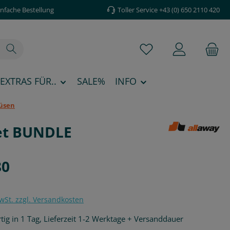
infache Bestellung
Toller Service +43 (0) 650 2110 420
Du hast 0 Produkte au
EXTRAS FÜR..
SALE%
INFO
üsen
set BUNDLE
is:
80
MwSt. zzgl. Versandkosten
ig in 1 Tag, Lieferzeit 1-2 Werktage + Versanddauer