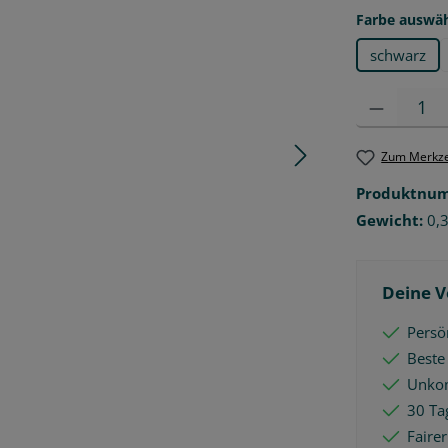
Farbe auswä
schwarz
Produkt Anzah
Zum Merkze
Produktnu
Gewicht:
0,
Deine V
Persön
Beste
Unkom
30 Ta
Faire