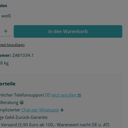
auswählen
hlen
weiß
l: Gib den gewünschten Wert ein oder benutze die Schaltflächen 
In den Warenkorb
ttel hinzufügen
mmer:
ZA81034.1
38 kg
orteile
licher Telefonsupport 🙋‍♂️
Jetzt anrufen ☎️
 Beratung 😀
plizierter
Chat per Whatsapp
📳
ge Geld-Zurück-Garantie
r Versand (3,90 Euro ab 100,- Warenwert nacht DE u. AT)