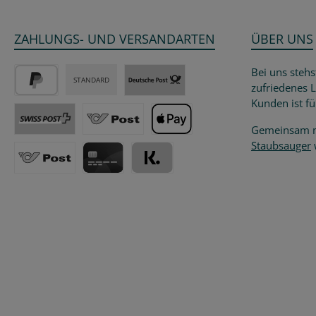
ZAHLUNGS- UND VERSANDARTEN
ÜBER UNS
Bei uns stehs
STANDARD
zufriedenes 
PayPal
Post / DHL Deutschland - versicherter 
Kunden ist fü
Gemeinsam m
Post CH,LI - versicherter Versand
Post Österreich - versicherter Versand
Apple Pay
Staubsauger
w
Post EU
Kreditkarte
Klarna - Kauf auf Rechnung