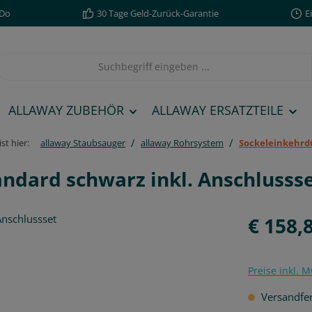
,Do
30 Tage Geld-Zurück-Garantie
E
ALLAWAY ZUBEHÖR
ALLAWAY ERSATZTEILE
/
/
st hier:
allaway Staubsauger
allaway Rohrsystem
Sockeleinkehrd
andard schwarz inkl. Anschluss
Regulärer Pre
€ 158,
Preise inkl. 
Versandfert