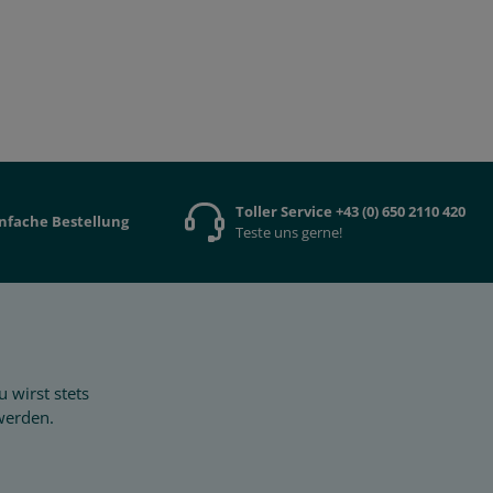
Toller Service +43 (0) 650 2110 420
infache Bestellung
Teste uns gerne!
 wirst stets
werden.