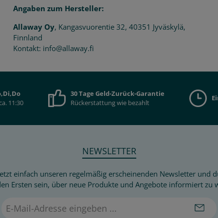
Angaben zum Hersteller:
Allaway Oy
, Kangasvuorentie 32, 40351 Jyväskylä,
Finnland
Kontakt: info@allaway.fi
,Di,Do
30 Tage Geld-Zurück-Garantie
E
ca. 11:30
Rückerstattung wie bezahlt
NEWSLETTER
etzt einfach unseren regelmäßig erscheinenden Newsletter und du
den Ersten sein, über neue Produkte und Angebote informiert zu 
E-
Mail-